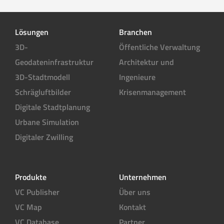
Lösungen
Branchen
3D-
Öffentliche Verwaltung
Geodateninfrastruktur
Architektur und
3D-Stadtmodell
Ingenieure
Schrägluftbilder
Krisenmanagement
Digitale Stadtplanung
Urbane Simulation
Digitaler Zwilling
Produkte
Unternehmen
VC Publisher
Über uns
VC Map
Kontakt
VC Database
Partner