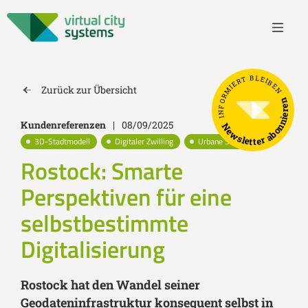
INFORMIERT BLEIBEN
Zurück zur Übersicht
Newsletter abonnieren
Kundenreferenzen
|
08/09/2025
3D-Stadtmodell
Digitaler Zwilling
Urbane Simulation
Rostock: Smarte
Perspektiven für eine
selbstbestimmte
Digitalisierung
Rostock hat den Wandel seiner
Geodateninfrastruktur konsequent selbst in