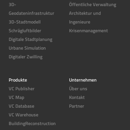
3D-
Öffentliche Verwaltung
n
Geodateninfrastruktur
Architektur und
i
s
3D-Stadtmodell
Ingenieure
*
Schrägluftbilder
Krisenmanagement
Digitale Stadtplanung
Urbane Simulation
Digitaler Zwilling
Produkte
Unternehmen
VC Publisher
Über uns
VC Map
Kontakt
VC Database
Partner
VC Warehouse
BuildingReconstruction