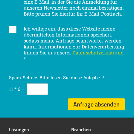
h
eine E-Mail, in der Sie die Anmeldung für
e
ö
unseren Newsletter noch einmal bestätigen.
t
Bitte prüfen Sie hierfür Ihr E-Mail-Postfach.
r
t
d
e
e
Ich willige ein, dass diese Website meine
D
r
,
übermittelten Informationen speichert,
S
a
a
sodass meine Anfrage beantwortet werden
G
b
kann. Informationen zur Datenverarbeitung
b
V
o
finden Sie in unserer
Datenschutz­erklärung
.
o
O
n
*
n
-
n
n
E
i
i
i
e
Spam-Schutz: Bitte lösen Sie diese Aufgabe.
*
e
n
r
r
v
11
*
6
=
e
e
e
n
n
r
Anfrage absenden
s
t
ä
n
Lösungen
Branchen
d