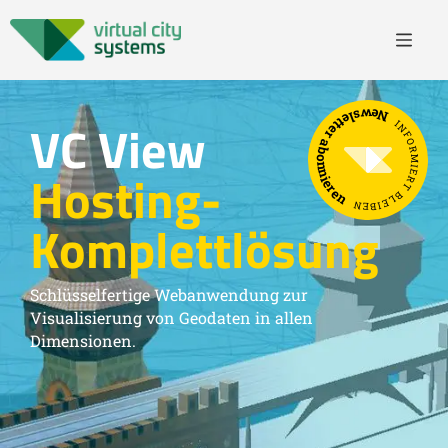
Newsletter abonnieren
VC View
INFORMIERT BLEIBEN
Hosting-
Komplettlösung
Schlüsselfertige Webanwendung zur
Visualisierung von Geodaten in allen
Dimensionen.