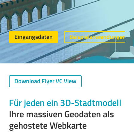
Eingangsdaten
Beispielanwendungen
Download Flyer VC View
Für jeden ein 3D-Stadtmodell
Ihre massiven Geodaten als
gehostete Webkarte