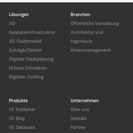
Lösungen
Branchen
3D-
Öffentliche Verwaltung
Geodateninfrastruktur
Architektur und
3D-Stadtmodell
Ingenieure
Schrägluftbilder
Krisenmanagement
Digitale Stadtplanung
Urbane Simulation
Digitaler Zwilling
Produkte
Unternehmen
VC Publisher
Über uns
VC Map
Kontakt
VC Database
Partner