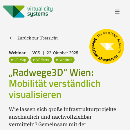
INFORMIERT BLEIBEN
Zurück zur Übersicht
Newsletter abonnieren
Webinar
|
VCS
|
22. Oktober 2025
VC Map
VC Story
Webinar
„Radwege3D“ Wien:
Mobilität verständlich
visualisieren
Wie lassen sich große Infrastrukturprojekte
anschaulich und nachvollziehbar
vermitteln? Gemeinsam mit der