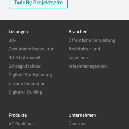
TwinBy Projektseite
Lösungen
Branchen
3D-
Öffentliche Verwaltung
Geodateninfrastruktur
Architektur und
3D-Stadtmodell
Ingenieure
Schrägluftbilder
Krisenmanagement
Digitale Stadtplanung
Urbane Simulation
Digitaler Zwilling
Produkte
Unternehmen
VC Publisher
Über uns