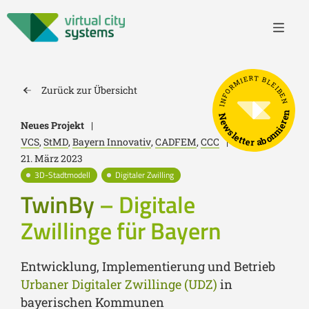
INFORMIERT BLEIBEN
Zurück zur Übersicht
Newsletter abonnieren
Neues Projekt
|
VCS
,
StMD
,
Bayern Innovativ
,
CADFEM
,
CCC
|
21. März 2023
3D-Stadtmodell
Digitaler Zwilling
TwinBy
– Digitale
Zwillinge für Bayern
Entwicklung, Implementierung und Betrieb
Urbaner Digitaler Zwillinge (UDZ)
in
bayerischen Kommunen