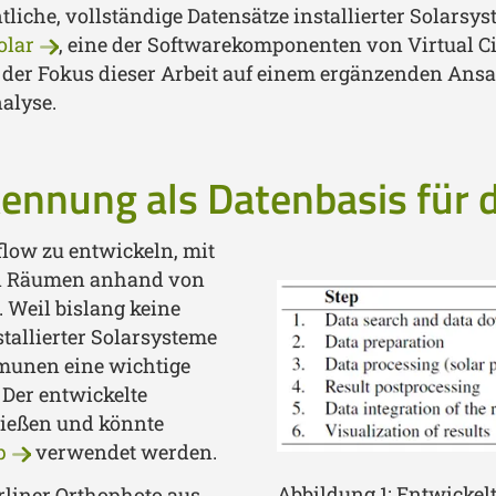
tliche, vollständige Datensätze installierter Solarsy
olar
, eine der Softwarekomponenten von Virtual Ci
der Fokus dieser Arbeit auf einem ergänzenden Ansat
nalyse.
kennung als Datenbasis für 
flow zu entwickeln, mit
nen Räumen anhand von
 Weil bislang keine
stallierter Solarsysteme
mmunen eine wichtige
Der entwickelte
hließen und könnte
p
verwendet werden.
Abbildung 1: Entwicke
rliner Orthophoto aus