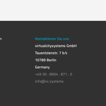
n
Kontaktieren Sie uns
virtualcitysystems GmbH
Tauentzienstr. 7 b/c
10789 Berlin
Germany
+49 30 . 8904 . 871 . 0
info@vc.systems