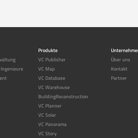
Produkte
Unternehme
waltung
VC Publisher
Über uns
 Ingenieure
VC Map
Kontakt
ent
VC Database
Partner
VC Warehouse
BuildingReconstruction
VC Planner
VC Solar
VC Panorama
VC Story