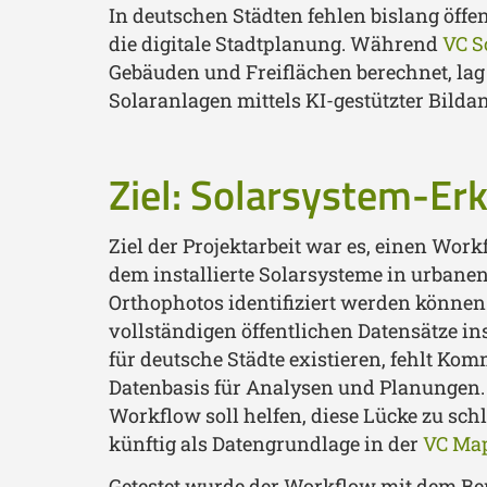
In deutschen Städten fehlen bislang öffen
die digitale Stadtplanung. Während
VC S
Gebäuden und Freiflächen berechnet, lag 
Solaranlagen mittels KI-gestützter Bilda
Ziel: Solarsystem-Er
Ziel der Projektarbeit war es, einen Work
dem installierte Solarsysteme in urba
Orthophotos identifiziert werden können.
vollständigen öffentlichen Datensätze in
für deutsche Städte existieren, fehlt Ko
Datenbasis für Analysen und Planungen. 
Workflow soll helfen, diese Lücke zu sc
künftig als Datengrundlage in der
VC Ma
Getestet wurde der Workflow mit dem Be