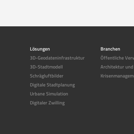
Lösungen
Branchen
3D-Geodateninfrastruktur
Öffentliche Ver
3D-Stadtmodell
Architektur und
Schrägluftbilder
Krisenmanagem
Digitale Stadtplanung
Urbane Simulation
Digitaler Zwilling