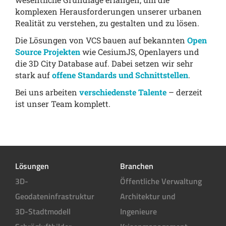
komplexen Herausforderungen unserer urbanen
Realität zu verstehen, zu gestalten und zu lösen.
Die Lösungen von VCS bauen auf bekannten
Open
Source Projekten
wie CesiumJS, Openlayers und
die 3D City Database auf. Dabei setzen wir sehr
stark auf
offene Standards und Schnittstellen
.
Bei uns arbeiten
verschiedenste Talente
– derzeit
ist unser Team komplett.
Lösungen
Branchen
3D-
Öffentliche Verwaltung
Geodateninfrastruktur
Architektur und
3D-Stadtmodell
Ingenieure