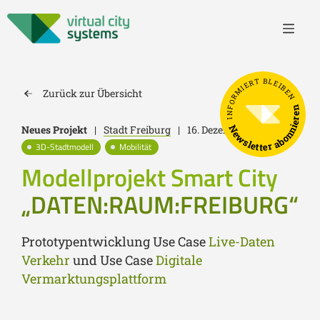
INFORMIERT BLEIBEN
Zurück zur Übersicht
Newsletter abonnieren
Neues Projekt
|
Stadt Freiburg
|
16. Dezember 2022
3D-Stadtmodell
Mobilität
Modellprojekt Smart City
„DATEN:RAUM:FREIBURG“
Prototypentwicklung Use Case
Live-Daten
Verkehr
und Use Case
Digitale
Vermarktungsplattform