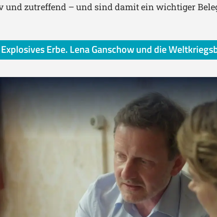
nd zutreffend – und sind damit ein wichtiger Beleg 
: Explosives Erbe. Lena Ganschow und die Weltkrieg