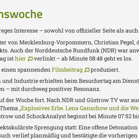
uchswoche
eges Interesse – sowohl von offizieller Seite als auc
er von Mecklenburg-Vorpommern, Christian Pegel, da
ekts. Auch der Norddeutsche Rundfunk (NDR) war anw
ag ist
hier
verlinkt – ab Minute 08:48 geht es los.
t einen spannenden
Filmbeitrag
produziert.
 und Industrie erhielten beim Besuchertag am Dienst
en – mit durchweg positiver Resonanz.
Lauf der Woche fort. Nach NDR und Güstrow TV war a
m Thema
„Explosives Erbe. Lena Ganschow und die We
üstrow und SchockAnalyst beginnt bei Minute
07:52 bis
ektakulärste Sprengung statt: Eine offene Detonatio
uch verlief planmäßig und bestätigte die vorherigen