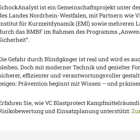
SchockAnalyst ist ein Gemeinschaftsprojekt unter de
des Landes Nordrhein-Westfalen, mit Partnern wie Vi
Institut für Kurzzeitdynamik (EMI) sowie mehreren 
durch das BMBF im Rahmen des Programms „Anwender 
Sicherheit“.
Die Gefahr durch Blindgänger ist real und wird es 
bleiben. Doch mit moderner Technik und gezielter 
sicherer, effizienter und verantwortungsvoller gesta
zeigen: Prävention beginnt mit Wissen – und präzise
Erfahren Sie, wie VC Blastprotect Kampfmittelräumdi
Risikobewertung und Einsatzplanung unterstützt:
Zur