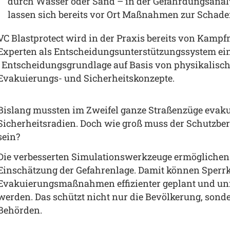
durch Wasser oder Sand – in der Gefährdungsanal
lassen sich bereits vor Ort Maßnahmen zur Schade
VC Blastprotect wird in der Praxis bereits von Kamp
Experten als Entscheidungsunterstützungssystem eing
Entscheidungsgrundlage auf Basis von physikalische
Evakuierungs- und Sicherheitskonzepte.
Bislang mussten im Zweifel ganze Straßenzüge evakui
Sicherheitsradien. Doch wie groß muss der Schutzbe
sein?
Die verbesserten Simulationswerkzeuge ermöglichen k
Einschätzung der Gefahrenlage. Damit können Sperrkre
Evakuierungsmaßnahmen effizienter geplant und u
werden. Das schützt nicht nur die Bevölkerung, sonde
Behörden.