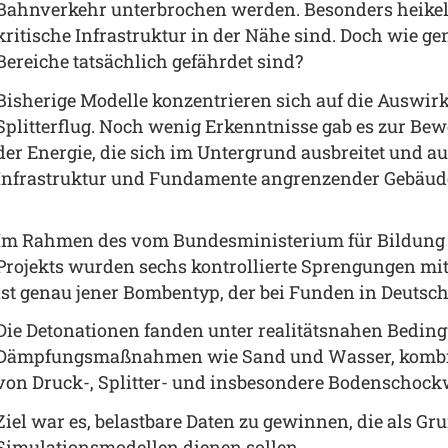
Bahnverkehr unterbrochen werden. Besonders heike
kritische Infrastruktur in der Nähe sind. Doch wie ge
Bereiche tatsächlich gefährdet sind?
Bisherige Modelle konzentrieren sich auf die Auswi
Splitterflug. Noch wenig Erkenntnisse gab es zur
der Energie, die sich im Untergrund ausbreitet und a
Infrastruktur und Fundamente angrenzender Gebäude 
Im Rahmen des vom Bundesministerium für Bildung 
Projekts wurden sechs kontrollierte Sprengungen m
ist genau jener Bombentyp, der bei Funden in Deuts
Die Detonationen fanden unter realitätsnahen Beding
Dämpfungsmaßnahmen wie Sand und Wasser, kombini
von Druck-, Splitter- und insbesondere Bodenschock
Ziel war es, belastbare Daten zu gewinnen, die als G
Simulationsmodellen dienen sollen.