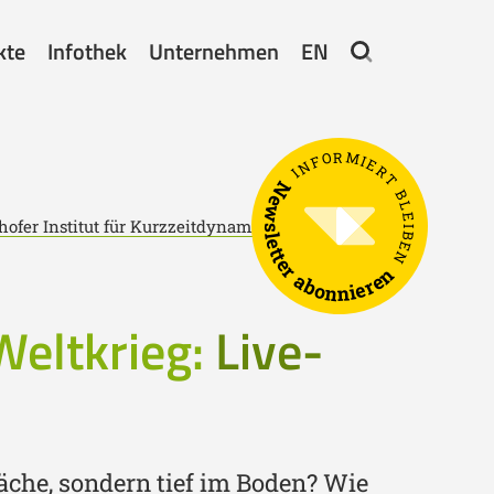
kte
Infothek
Unternehmen
EN
INFORMIERT BLEIBEN
Newsletter abonnieren
ofer Institut für Kurzzeitdynamik (EMI)
|
Weltkrieg:
Live-
äche, sondern tief im Boden? Wie