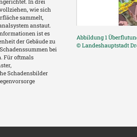
gerichtet. In drei
hvollziehen, wie sich
erfläche sammelt,
Kanalsystem anstaut.
nformationen ist es
Abbildung 1 Überflutun
fenheit der Gebäude zu
© Landeshauptstadt D
en Schadenssummen bei
. Für oftmals
ster,
che Schadensbilder
kregenvorsorge