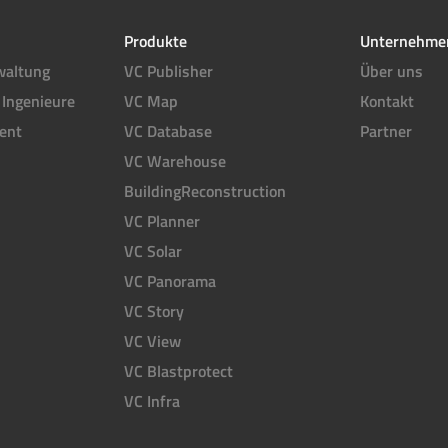
Produkte
Unternehme
waltung
VC Publisher
Über uns
 Ingenieure
VC Map
Kontakt
ent
VC Database
Partner
VC Warehouse
BuildingReconstruction
VC Planner
VC Solar
VC Panorama
VC Story
VC View
VC Blastprotect
VC Infra