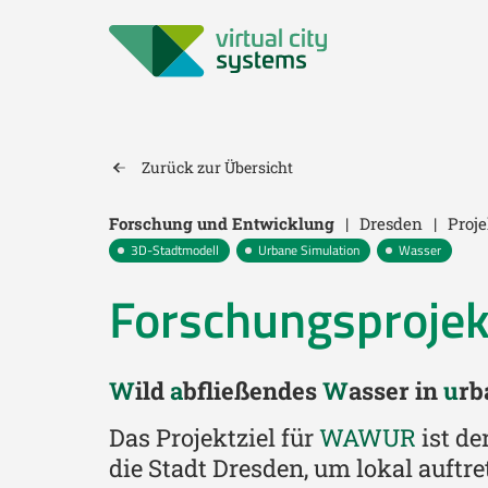
Zurück zur Übersicht
Forschung und Entwicklung
|
Dresden
|
Proje
3D-Stadtmodell
Urbane Simulation
Wasser
Forschungsproje
W
ild
a
bfließendes
W
asser in
u
rb
Das Projektziel für
WAWUR
ist de
die Stadt Dresden, um lokal auft