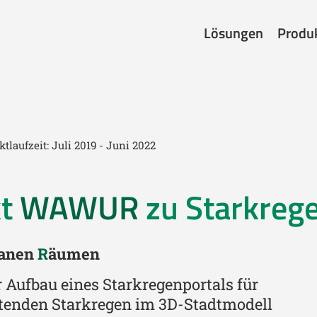
Lösungen
Produ
ktlaufzeit: Juli 2019 - Juni 2022
kt
WAWUR
zu Starkreg
anen
R
äumen
r Aufbau eines Starkregenportals für
retenden Starkregen im 3D-Stadtmodell