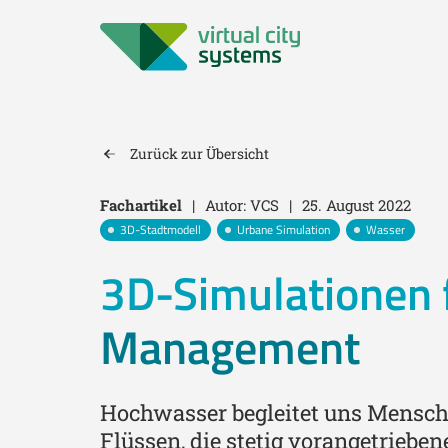
Zurück zur Übersicht
Fachartikel
|
Autor: VCS
|
25. August 2022
3D-Stadtmodell
Urbane Simulation
Wasser
3D-Simulationen
Management
Hochwasser begleitet uns Mensche
Flüssen, die stetig vorangetriebe