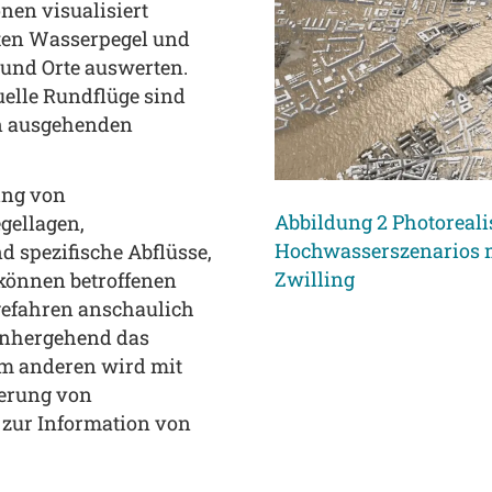
nen visualisiert
ten Wasserpegel und
 und Orte auswerten.
elle Rundflüge sind
n ausgehenden
ing von
Abbildung 2 Photoreali
gellagen,
Hochwasserszenarios m
d spezifische Abflüsse,
Zwilling
 können betroffenen
gefahren anschaulich
einhergehend das
um anderen wird mit
ierung von
 zur Information von