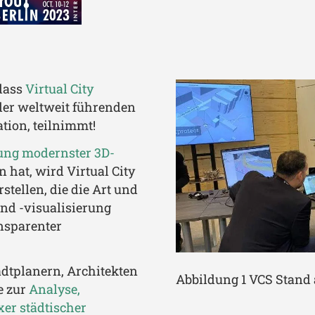
dass
Virtual City
 der weltweit führenden
tion, teilnimmt!
ung modernster 3D-
 hat, wird Virtual City
tellen, die die Art und
nd -visualisierung
nsparenter
dtplanern, Architekten
Abbildung 1 VCS Stand 
e zur
Analyse,
er städtischer