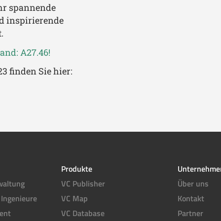
ahr spannende
d inspirierende
.
and: A27.46!
 finden Sie hier:
Produkte
Unternehme
waltung
VC Publisher
Über uns
 Ingenieure
VC Map
Kontakt
ent
VC Database
Partner