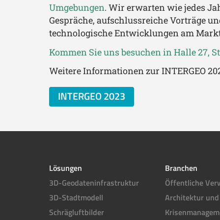
Umgebungen
. Wir erwarten wie jedes J
Gespräche, aufschlussreiche Vorträge un
technologische Entwicklungen am Markt
Kommen Sie uns besuchen in Halle 27, St
Weitere Informationen zur INTERGEO 2023
INTERGEO 2023
Lösungen
Branchen
3D-Geodateninfrastruktur
Öffentliche Ver
3D-Stadtmodell
Architektur und
Schrägluftbilder
Krisenmanagem