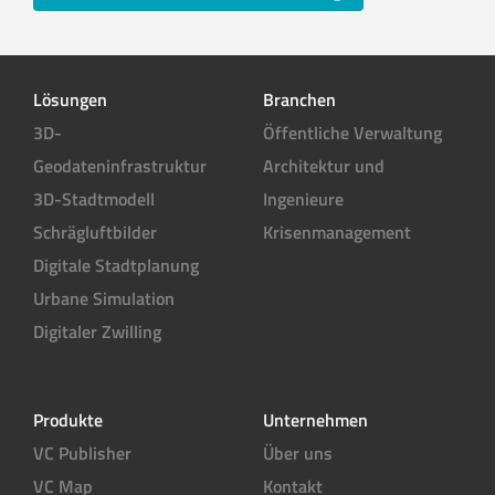
Lösungen
Branchen
3D-
Öffentliche Verwaltung
Geodateninfrastruktur
Architektur und
3D-Stadtmodell
Ingenieure
Schrägluftbilder
Krisenmanagement
Digitale Stadtplanung
Urbane Simulation
Digitaler Zwilling
Produkte
Unternehmen
VC Publisher
Über uns
VC Map
Kontakt