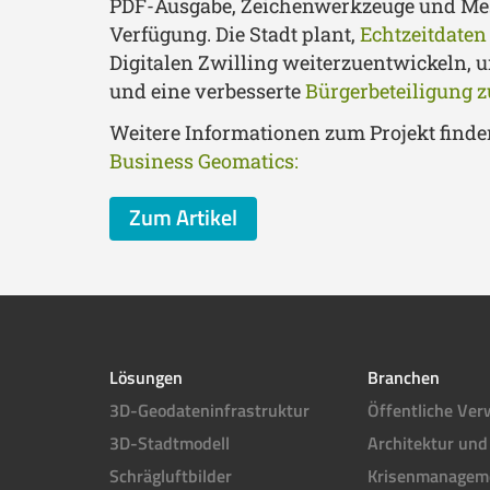
PDF-Ausgabe, Zeichenwerkzeuge und Me
Verfügung. Die Stadt plant,
Echtzeitdaten
Digitalen Zwilling weiterzuentwickeln, u
und eine verbesserte
Bürgerbeteiligung z
Weitere Informationen zum Projekt finde
Business Geomatics:
Zum Artikel
Lösungen
Branchen
3D-Geodateninfrastruktur
Öffentliche Ver
3D-Stadtmodell
Architektur und
Schrägluftbilder
Krisenmanagem