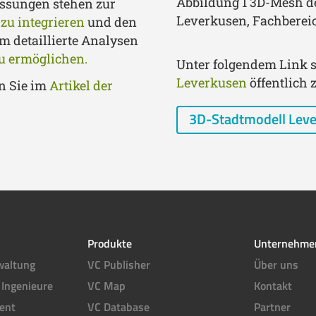
Abbildung 1 3D-Mesh de
ssungen stehen zur
Leverkusen, Fachberei
 zu integrieren
und den
m detaillierte Analysen
u ermöglichen.
Unter folgendem Link s
Leverkusen
öffentlich 
n Sie im
Artikel der
3D-Stadtmodell Lev
Produkte
Unternehme
waltung
VC Publisher
Über uns
 Ingenieure
VC Map
Kontakt
ent
VC Database
Partner