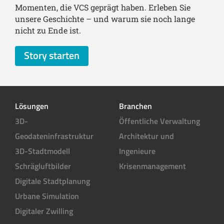
Momenten, die VCS geprägt haben. Erleben Sie
unsere Geschichte – und warum sie noch lange
nicht zu Ende ist.
Story starten
Lösungen
Branchen
3D-
Öffentliche Verwaltung
Geodateninfrastruktur
Architektur und
3D-Stadtmodell
Ingenieure
Schrägluftbilder
Krisenmanagement
Digitale Stadtplanung
Urbane Simulation
Digitaler Zwilling