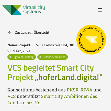
INFORMIERT BLEIBEN
Zurück zur Übersicht
Newsletter abonnieren
Neues Projekt
|
VCS,
Landkreis Hof
,
DKSR
,
RIWA
|
21. März, 2024
Digitaler Zwilling
Urbane Simulation
VCS begleitet Smart City
Projekt
„hoferLand.digital“
Konsortiums bestehend aus
DKSR, RIWA
und
VCS
unterstützt
Smart City Ambitionen des
Landkreises Hof