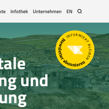
kte
Infothek
Unternehmen
EN
INFORMIERT BLEIBEN
Newsletter abonnieren
tale
ung und
lung