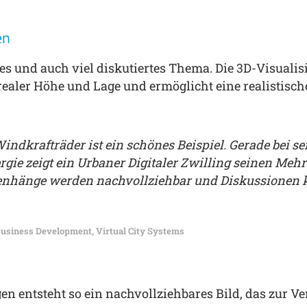
en
es und auch viel diskutiertes Thema. Die 3D-Visualisi
realer Höhe und Lage und ermöglicht eine realistisch
nn man so zum Beispiel vom eigenen Balkon sehen, wi
nd wirkt. Nicht nur, wie es in einer Montage dargeste
, Stadt Arnsberg
en entsteht so ein nachvollziehbares Bild, das zur Ve