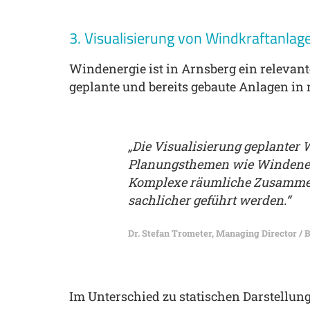
3. Visualisierung von Windkraftanlag
Windenergie ist in Arnsberg ein relevant
geplante und bereits gebaute Anlagen in 
„Mit der Sichtkegelanalyse ka
Windrad tatsächlich aussieht u
wird.“
Yvonne Kaiser, Projektleiterin Smart City
Im Unterschied zu statischen Darstellung