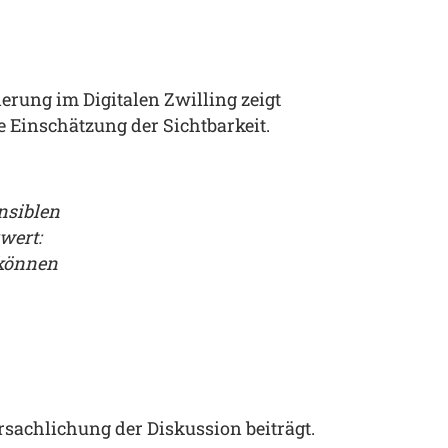
erung im Digitalen Zwilling zeigt
e Einschätzung der Sichtbarkeit.
e ein
„
llt
P
K
s
Dr
rsachlichung der Diskussion beiträgt.