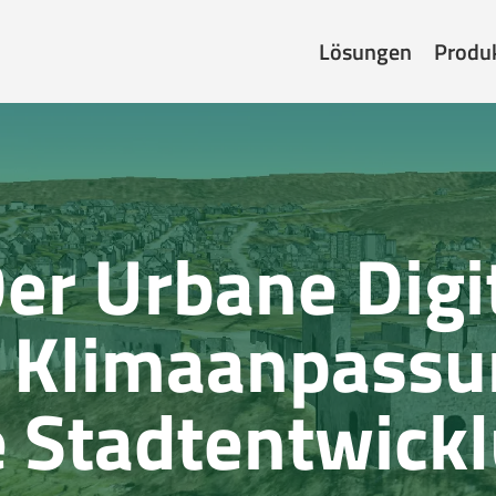
Lösungen
Produ
er Urbane Digi
ür Klimaanpass
e Stadtentwick