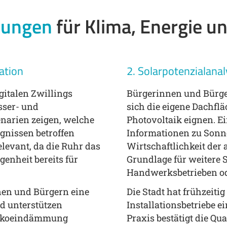
dungen
für Klima, Energie u
ation
2. Solarpotenzialana
gitalen Zwillings
Bürgerinnen und Bürge
sser- und
sich die eigene Dachfl
narien zeigen, welche
Photovoltaik eignen. Ei
ignissen betroffen
Informationen zu Sonn
elevant, da die Ruhr das
Wirtschaftlichkeit der
genheit bereits für
Grundlage für weitere 
Handwerksbetrieben od
nen und Bürgern eine
Die Stadt hat frühzeiti
d unterstützen
Installationsbetriebe e
isikoeindämmung
Praxis bestätigt die Qua