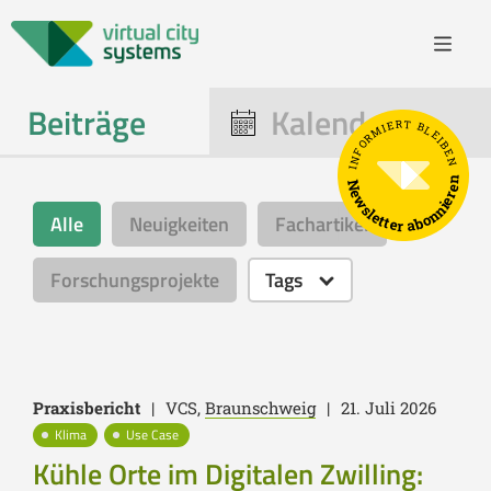
Beiträge
Kalender
INFORMIERT BLEIBEN
Newsletter abonnieren
Alle
Neuigkeiten
Fachartikel
Forschungsprojekte
Tags
Praxisbericht
|
VCS,
Braunschweig
|
21. Juli 2026
Klima
Use Case
Kühle Orte im Digitalen Zwilling: