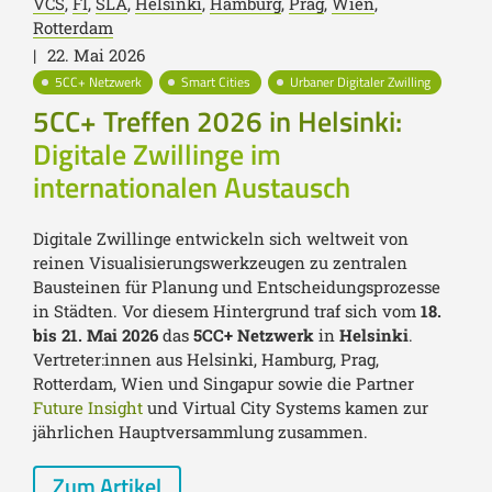
VCS
,
FI
,
SLA
,
Helsinki
,
Hamburg
,
Prag
,
Wien
,
Rotterdam
|
22. Mai 2026
5CC+ Netzwerk
Smart Cities
Urbaner Digitaler Zwilling
5CC+ Treffen 2026 in Helsinki:
Digitale Zwillinge im
internationalen Austausch
Digitale Zwillinge entwickeln sich weltweit von
reinen Visualisierungswerkzeugen zu zentralen
Bausteinen für Planung und Entscheidungsprozesse
in Städten. Vor diesem Hintergrund traf sich vom
18.
bis 21. Mai 2026
das
5CC+ Netzwerk
in
Helsinki
.
Vertreter:innen aus Helsinki, Hamburg, Prag,
Rotterdam, Wien und Singapur sowie die Partner
Future Insight
und Virtual City Systems kamen zur
jährlichen Hauptversammlung zusammen.
Zum Artikel