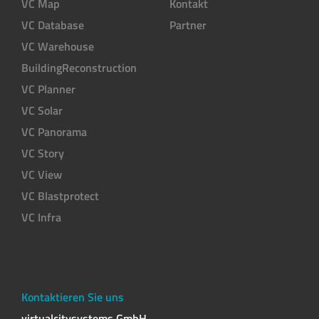
in
VC Map
Kontakt
München
VC Database
Partner
VC Warehouse
Besuchen
BuildingReconstruction
Sie
VC Planner
uns
auf
VC Solar
der
VC Panorama
diesjährigen
INTERGEO
VC Story
2026
,
VC View
vom
VC Blastprotect
15.
bis
VC Infra
17.
September
,
in
Halle
C6
Kontaktieren Sie uns
der
virtualcitysystems GmbH