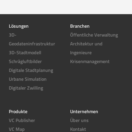
Lösungen
Branchen
3D-
Öffentliche Verwaltung
Geodateninfrastruktur
Architektur und
3D-Stadtmodell
Ingenieure
Schrägluftbilder
Krisenmanagement
Digitale Stadtplanung
Urbane Simulation
Digitaler Zwilling
Produkte
Unternehmen
VC Publisher
Über uns
VC Map
Kontakt