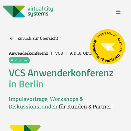
INFORMIERT BLEIBEN
Zurück zur Übersicht
Newsletter abonnieren
Anwenderkonferenz
|
VCS
|
9. & 10. Oktober, 2024
VCS live
VCS Anwenderkonferenz
in Berlin
Impulsvorträge, Workshops &
Diskussionsrunden
für Kunden & Partner!