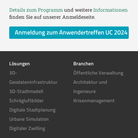
Details zum Programm
und weitere
Informationen
finden Sie auf unserer Anmeldeseite.
Anmeldung zum Anwendertreffen UC 2024
Lösungen
Branchen
3D-
Öffentliche Verwaltung
Geodateninfrastruktur
Architektur und
3D-Stadtmodell
Ingenieure
Schrägluftbilder
Krisenmanagement
Digitale Stadtplanung
Urbane Simulation
Digitaler Zwilling