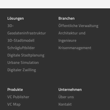
Lösungen
Branchen
3D-
Öffentliche Verwaltung
Geodateninfrastruktur
Architektur und
3D-Stadtmodell
Ingenieure
Schrägluftbilder
Krisenmanagement
Digitale Stadtplanung
Urbane Simulation
Digitaler Zwilling
Produkte
Unternehmen
VC Publisher
Über uns
VC Map
Kontakt