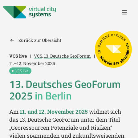
INFORMIERT BLEIBEN
Zurück zur Übersicht
Newsletter abonnieren
VCS live
|
VCS
,
13. Deutsche GeoForum
|
11.–12. November 2025
VCS live
13. Deutsches GeoForum
2025
in Berlin
Am
11. und 12. November 2025
widmet sich
das 13. Deutsche GeoForum unter dem Titel
„Georessourcen Potenziale und Risiken“
vielen spannenden und zukunftsweisenden