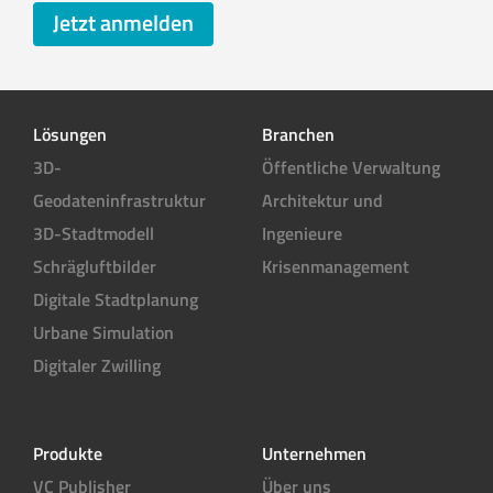
Jetzt anmelden
Lösungen
Branchen
3D-
Öffentliche Verwaltung
Geodateninfrastruktur
Architektur und
3D-Stadtmodell
Ingenieure
Schrägluftbilder
Krisenmanagement
Digitale Stadtplanung
Urbane Simulation
Digitaler Zwilling
Produkte
Unternehmen
VC Publisher
Über uns