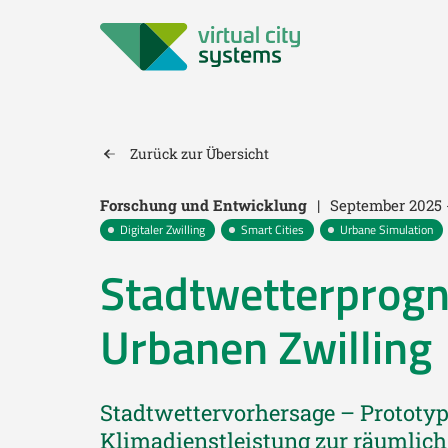
Zurück zur Übersicht
Forschung und Entwicklung
|
September 2025 
Digitaler Zwilling
Smart Cities
Urbane Simulation
Stadtwetterprogn
Urbanen Zwilling
Stadtwettervorhersage – Prototy
Klimadienstleistung zur räumlic