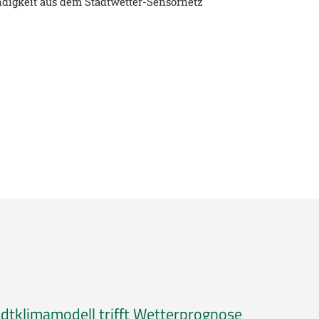
digkeit aus dem Stadtwetter-Sensornetz
adtklimamodell trifft Wetterprognose