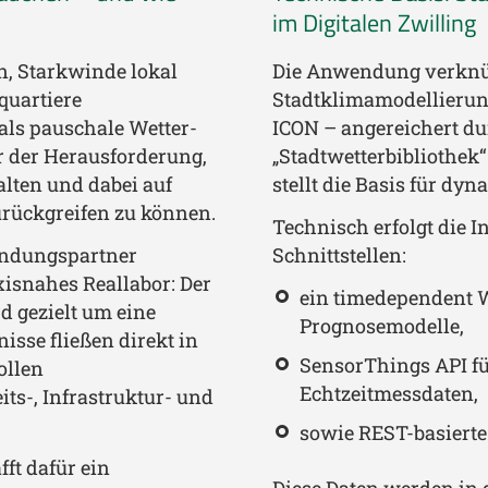
im Digitalen Zwilling
, Starkwinde lokal
Die Anwendung verknü
quartiere
Stadtklimamodellierun
 als pauschale Wetter-
ICON – angereichert du
 der Herausforderung,
„Stadtwetterbibliothek
alten und dabei auf
stellt die Basis für dy
zurückgreifen zu können.
Technisch erfolgt die I
endungspartner
Schnittstellen:
xisnahes Reallabor: Der
ein timedependent 
d gezielt um eine
Prognosemodelle,
isse fließen direkt in
SensorThings API fü
ollen
Echtzeitmessdaten,
ts-, Infrastruktur- und
sowie REST-basierte 
ft dafür ein
Diese Daten werden i