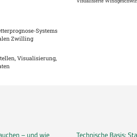
Visualisierte Windgeschwin
etterprognose-Systems
talen Zwilling
ellen, Visualisierung,
aten
auchen – und wie
Technische Basis: St