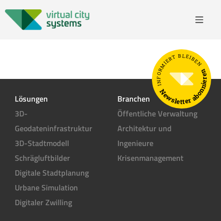
INFORMIERT BLEIBEN
Newsletter abonnieren
Lösungen
Branchen
3D-
Öffentliche Verwaltung
Geodateninfrastruktur
Architektur und
3D-Stadtmodell
Ingenieure
Schrägluftbilder
Krisenmanagement
Digitale Stadtplanung
Urbane Simulation
Digitaler Zwilling